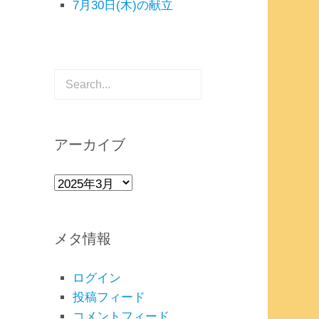
7月30日(木)の献立
アーカイブ
ア
ー
カ
メタ情報
イ
ブ
ログイン
投稿フィード
コメントフィード