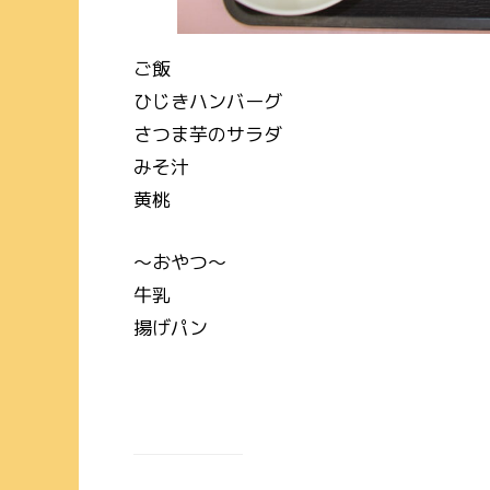
ご飯
ひじきハンバーグ
さつま芋のサラダ
みそ汁
黄桃
～おやつ～
牛乳
揚げパン