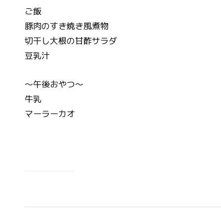
ご飯
豚肉のすき焼き風煮物
切干し大根の甘酢サラダ
豆乳汁
～午後おやつ～
牛乳
マーラーカオ